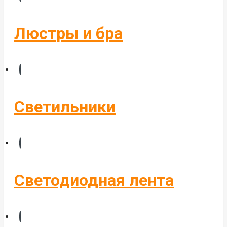
Бегущие строки
Комплектующие
Люстры и бра
Управление светом
Алюминиевые профиля
Светильники
Светодиодная лента