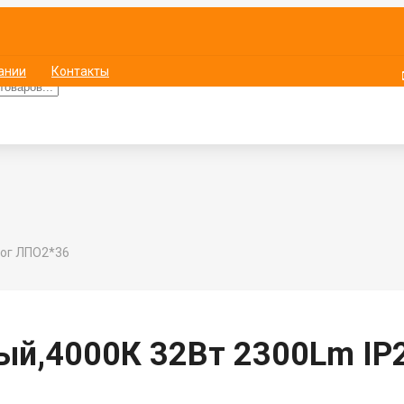
ании
Контакты
лог ЛПО2*36
ый,4000К 32Вт 2300Lm IP