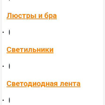
Бегущие строки
Комплектующие
Люстры и бра
Управление светом
Алюминиевые профиля
Светильники
Светодиодная лента