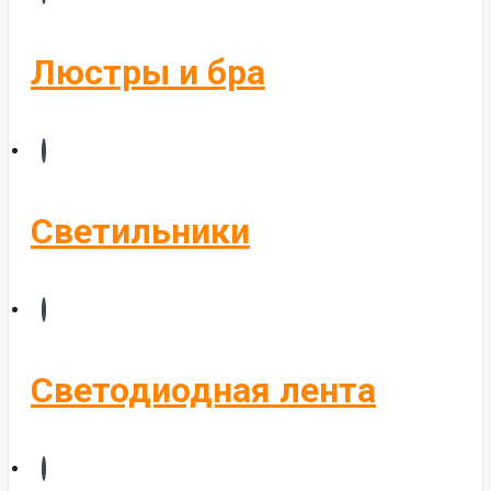
Бегущие строки
Комплектующие
Люстры и бра
Управление светом
Алюминиевые профиля
Светильники
Светодиодная лента