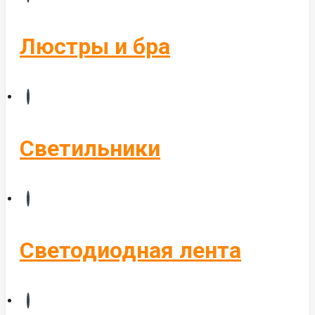
Бегущие строки
Комплектующие
Люстры и бра
Управление светом
Алюминиевые профиля
Светильники
Светодиодная лента