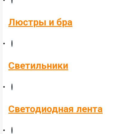
Бегущие строки
Комплектующие
Люстры и бра
Управление светом
Алюминиевые профиля
Светильники
Светодиодная лента