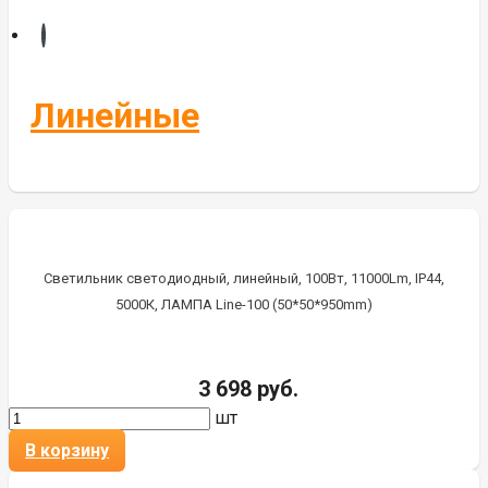
Бегущие строки
Комплектующие
Управление светом
Линейные
Алюминиевые профиля
Светильник светодиодный, линейный, 100Вт, 11000Lm, IP44,
5000К, ЛАМПА Line-100 (50*50*950mm)
3 698 руб.
шт
В корзину