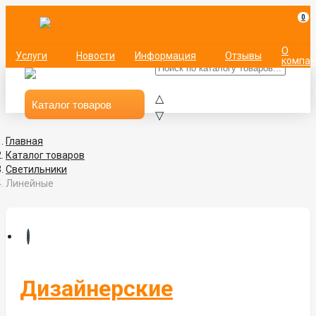
0
О
Услуги
Новости
Информация
Отзывы
компан
△
Каталог товаров
▽
Неоновые вывески
Главная
Каталог товаров
Люстры и бра
Светильники
Линейные
Светильники
Светодиодная лента
Блоки питания
Светодиодный неон
Дизайнерские
Светодиодные экраны