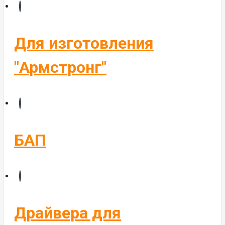
Бегущие строки
Комплектующие
Управление светом
Для изготовления
Алюминиевые профиля
"Армстронг"
БАП
Драйвера для