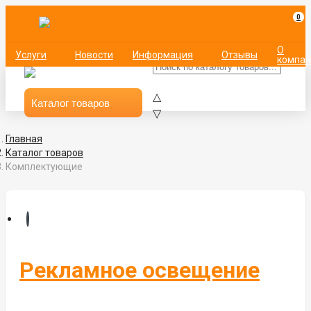
0
О
Услуги
Новости
Информация
Отзывы
компан
△
Каталог товаров
▽
Неоновые вывески
Главная
Каталог товаров
Люстры и бра
Комплектующие
Светильники
Светодиодная лента
Блоки питания
Рекламное освещение
Светодиодный неон
Светодиодные экраны