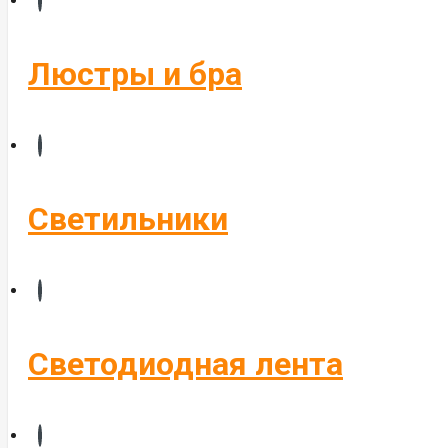
Бегущие строки
Комплектующие
Люстры и бра
Управление светом
Алюминиевые профиля
Светильники
Светодиодная лента