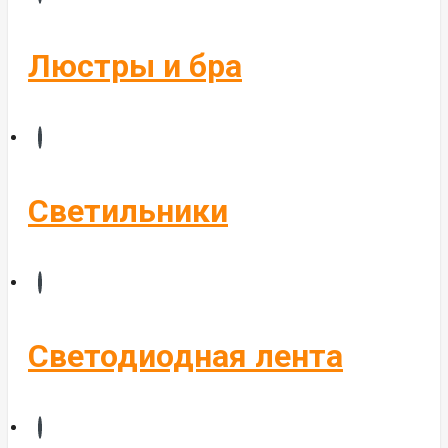
Бегущие строки
Комплектующие
Люстры и бра
Управление светом
Алюминиевые профиля
Светильники
Светодиодная лента