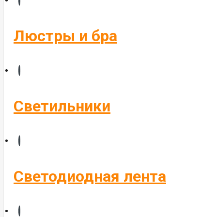
Бегущие строки
Комплектующие
Люстры и бра
Управление светом
Алюминиевые профиля
Светильники
Светодиодная лента