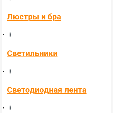
Бегущие строки
Комплектующие
Люстры и бра
Управление светом
Алюминиевые профиля
Светильники
Светодиодная лента