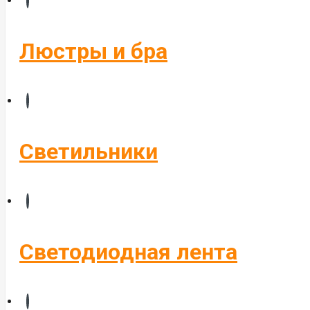
Бегущие строки
Комплектующие
Люстры и бра
Управление светом
Алюминиевые профиля
Светильники
Светодиодная лента