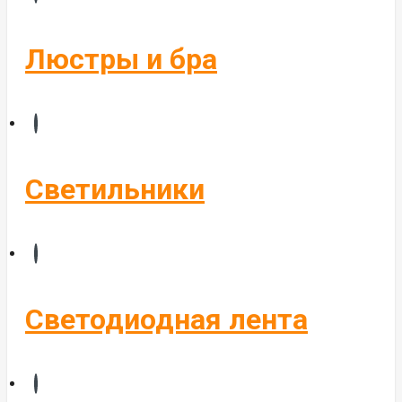
Бегущие строки
Комплектующие
Люстры и бра
Управление светом
Алюминиевые профиля
Светильники
Светодиодная лента