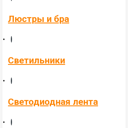
Бегущие строки
Комплектующие
Люстры и бра
Управление светом
Алюминиевые профиля
Светильники
Светодиодная лента