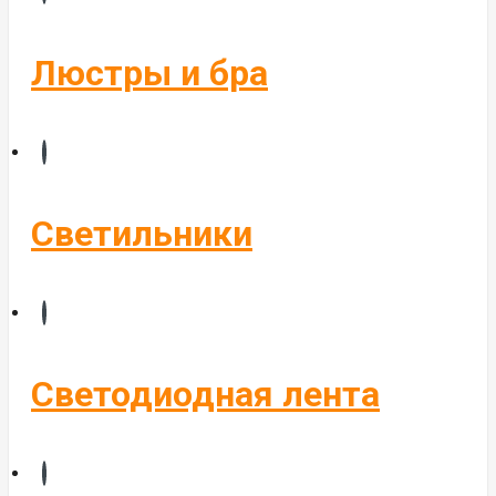
Бегущие строки
Комплектующие
Люстры и бра
Управление светом
Алюминиевые профиля
Светильники
Светодиодная лента