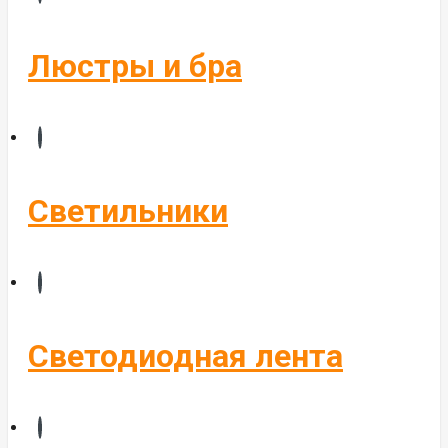
Бегущие строки
Комплектующие
Люстры и бра
Управление светом
Алюминиевые профиля
Светильники
Светодиодная лента