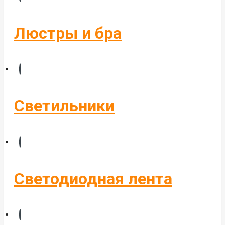
Бегущие строки
Комплектующие
Люстры и бра
Управление светом
Алюминиевые профиля
Светильники
Светодиодная лента