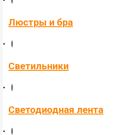
Бегущие строки
Комплектующие
Люстры и бра
Управление светом
Алюминиевые профиля
Светильники
Светодиодная лента