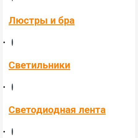
Бегущие строки
Комплектующие
Люстры и бра
Управление светом
Алюминиевые профиля
Светильники
Светодиодная лента