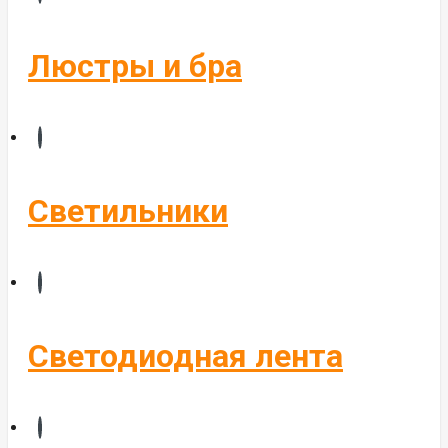
Бегущие строки
Комплектующие
Люстры и бра
Управление светом
Алюминиевые профиля
Светильники
Светодиодная лента