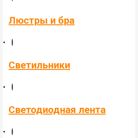
Бегущие строки
Комплектующие
Люстры и бра
Управление светом
Алюминиевые профиля
Светильники
Светодиодная лента