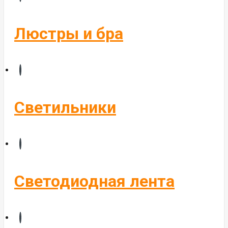
Бегущие строки
Комплектующие
Люстры и бра
Управление светом
Алюминиевые профиля
Светильники
Светодиодная лента